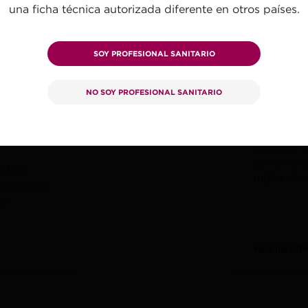
una ficha técnica autorizada diferente en otros países.
SOY PROFESIONAL SANITARIO
NO SOY PROFESIONAL SANITARIO
s y
Ficha
a
†
Trinomia
d
combinando
ífica
mg) y de 
revención
 y
MÁS INFOR