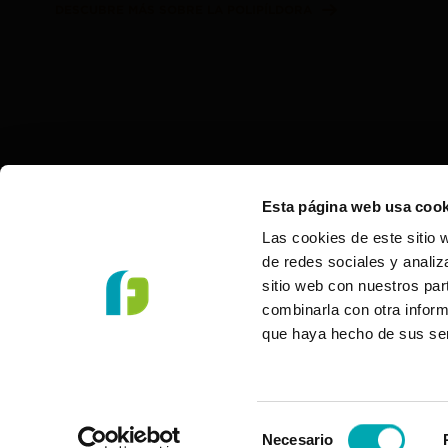
DESCUBRE MÁS SOBRE LA POLIPÍLDORA
* CNIC Polypill (AAS 1
Esta página web usa cook
†
Ficha técnica trino
duras, 28 cápsulas (P
Las cookies de este sitio 
IVA= 15,41€);C.N. 70
de redes sociales y analiz
Trinomia 100 mg/40 m
sitio web con nuestros par
mg/5 mg cápsulas dura
combinarla con otra inform
28 cápsulas (PVP I
que haya hecho de sus ser
(deducción RDL 8/2
Selección
Necesario