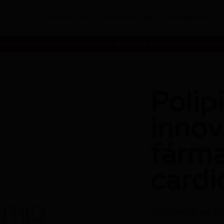
TRINOMIA
PREVENCIÓN CV SECUNDARIA
itarios facultados para prescribir o dispensar medicamentos de pre
Polip
innov
fárm
cardi
Trinomia es u