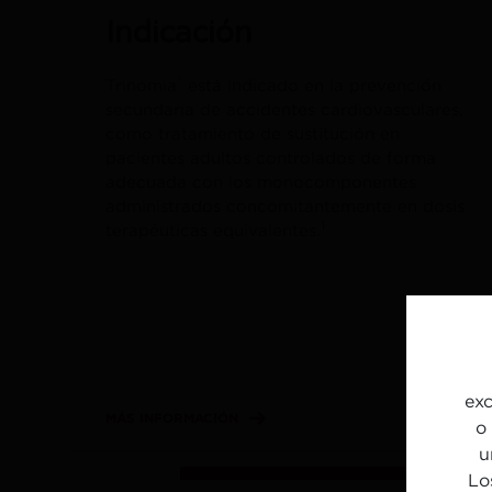
Indicación
†
Trinomia
está indicado en la prevención
secundaria de accidentes cardiovasculares,
como tratamiento de sustitución en
pacientes adultos controlados de forma
adecuada con los monocomponentes
administrados concomitantemente en dosis
1
terapéuticas equivalentes.
exc
MÁS INFORMACIÓN
o
u
Lo