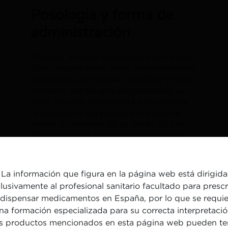
Posología y forma de
administración
†
Trinomia
se debe administrar por vía oral
como cápsula única diaria, preferiblemente
después de una comida, sin definir en qué
momento del día sería recomendable su
toma. Por ello, siempre se ha de priorizar
la preferencia del paciente a la hora de
1
decidir el momento de su toma.
Esto es
debido a que la semivida plasmática de
ramipril y de atorvastatina son
suficientemente amplias como para cubrir
2,3
las 24 h.
La información que figura en la página web está dirigida
lusivamente al profesional sanitario facultado para prescr
MÁS INFORMACIÓN
 dispensar medicamentos en España, por lo que se requie
na formación especializada para su correcta interpretació
s productos mencionados en esta página web pueden te