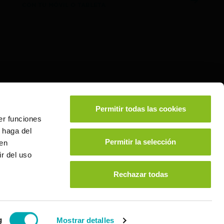
CON TU MÓVIL O TABLETA
2,5 mg cápsulas
Permitir todas las cookies
as, 28 cápsulas (PVP
er funciones
 20,25€); 714973.6-
 haga del
rinomia 100 mg/40
Permitir la selección
den
/10mg cápsulas duras,
r del uso
ANCIADO POR EL SNS
Rechazar todas
g
Mostrar detalles