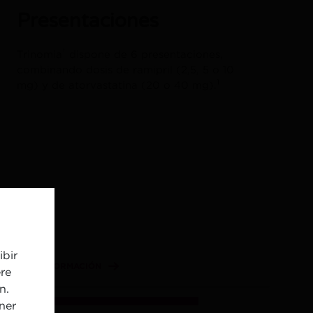
Presentaciones
†
Trinomia
dispone de 6 presentaciones,
combinando dosis de ramipril (2,5, 5 o 10
1
mg) y de atorvastatina (20 o 40 mg).
ibir
MÁS INFORMACIÓN
re
n.
ner