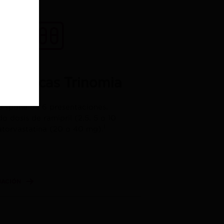
s técnicas Trinomia
ispone de 6 presentaciones,
 dosis de ramipril (2,5, 5 o 10
1
atorvastatina (20 o 40 mg).
MACIÓN