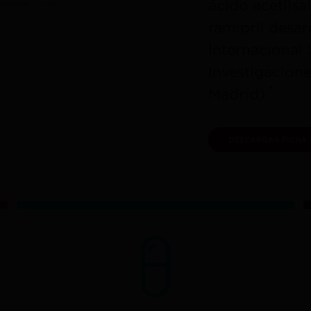
ácido acetilsal
ramipril desar
Internacional 
Investigacion
*
Madrid)
DESCARGAR FICHA 