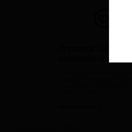
Trinomia: Opinione
evidencia científic
Conozca la última evidencia cient
†
sobre el uso de Trinomia
en la p
secundaria de la enfermedad CV
cerebrovascular.
MÁS INFORMACIÓN
Fecha de creación: 27-05-2021