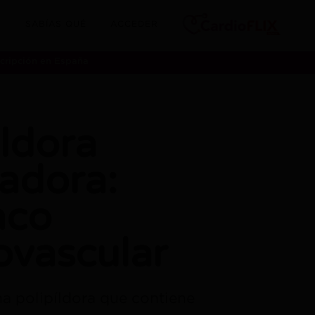
SABÍAS QUÉ
ACCEDER
scripción en España
ildora
adora:
aco
ovascular
na polipíldora que contiene