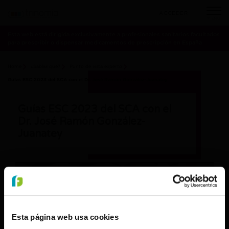
ACCEDER
MENÚ
Esta web está dirigida exclusivamente a profesionales sanitarios facultados
para prescribir o dispensar medicamentos de prescripción en España
Home
¿Sabías qué?
Punto de vista experto
Guías ESC 2023 del SCA con el Dr. José Ramón González-Juanatey
Guías ESC 2023 del SCA con el
Dr. José Ramón González-
Juanatey
Esta página web usa cookies