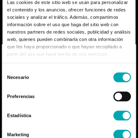
Las cookies de este sitio web se usan para personalizar
el contenido y los anuncios, ofrecer funciones de redes
sociales y analizar el tráfico. Además, compartimos
información sobre el uso que haga del sitio web con
nuestros partners de redes sociales, publicidad y análisis
web, quienes pueden combinarla con otra información
que les haya proporcionado o que hayan recopilado a
En este vídeo, el Dr. José Ramón González-Juanatey
comenta las novedades de las Guías del Síndrome
partir del uso que haya hecho de sus servicios.
La información que figura en la página web está
Coronario Agudo presentadas en el congreso ESC 23.
dirigida exclusivamente al profesional sanitario
facultado para prescribir o dispensar
Selección
Necesario
medicamentos en España, por lo que se requiere
VER VÍDEO
de
una formación especializada para su correcta
Fecha de creación: 09-10-2023
consentimiento
interpretación. Los productos mencionados en
Preferencias
esta página web pueden tener una ficha técnica
autorizada diferente en otros países.
Contenidos relacionados
Estadística
SOY PROFESIONAL SANITARIO
¿Cuál es el mejor momento del día para
Marketing