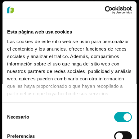
Esta página web usa cookies
Las cookies de este sitio web se usan para personalizar
el contenido y los anuncios, ofrecer funciones de redes
sociales y analizar el tráfico. Además, compartimos
información sobre el uso que haga del sitio web con
nuestros partners de redes sociales, publicidad y análisis
Este programa es una formación médica online que te
ofrece los contenidos más relevantes sobre cardiopatía
web, quienes pueden combinarla con otra información
isquémica. El curso se elabora a partir de las últimas
que les haya proporcionado o que hayan recopilado a
revisiones científicas publicadas por la American Heart
partir del uso que haya hecho de sus servicios.
Association y, además, está acreditado.
La información que figura en la página web está
dirigida exclusivamente al profesional sanitario
Accede ahora al programa y descubre las nuevas
tendencias en el tratamiento y manejo de la cardiopatía
facultado para prescribir o dispensar
Selección
isquémica.
Necesario
medicamentos en España, por lo que se requiere
de
una formación especializada para su correcta
consentimiento
CÓMO PUEDO INSCRIBIRME
interpretación. Los productos mencionados en
Preferencias