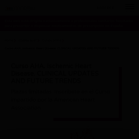
ACCEDER
MENÚ
Esta web está dirigida exclusivamente a profesionales sanitarios facultados
para prescribir o dispensar medicamentos de prescripción en España
Home
¿Sabías qué?
Cursos online
Curso AHA. Ischemic Heart Disease. CLINICAL UPDATES AND FUTURE TRENDS
Curso AHA. Ischemic Heart
Disease. CLINICAL UPDATES
AND FUTURE TRENDS
Plazas limitadas. Inscríbete en el Curso
impartido por la American Heart
Association